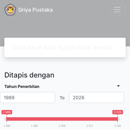
Griya Pustaka
Ditapis dengan
Tahun Penerbitan
To
1 989
2 026
1 989
1 998
2 008
2 017
2 026