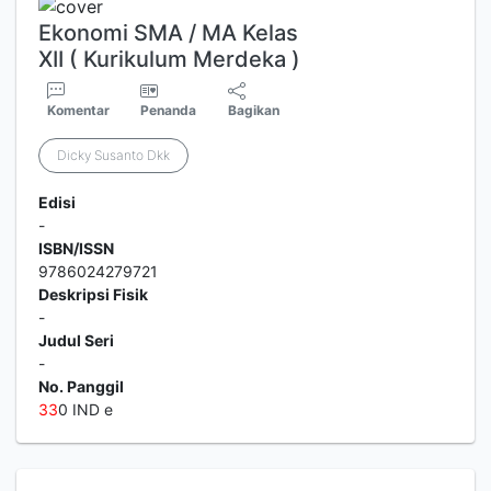
Ekonomi SMA / MA Kelas
XII ( Kurikulum Merdeka )
Komentar
Penanda
Bagikan
Dicky Susanto Dkk
Edisi
-
ISBN/ISSN
9786024279721
Deskripsi Fisik
-
Judul Seri
-
No. Panggil
3
3
0 IND e