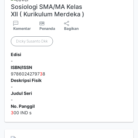
Sosiologi SMA/MA Kelas
XII ( Kurikulum Merdeka )
Komentar
Penanda
Bagikan
Dicky Susanto Dkk
Edisi
-
ISBN/ISSN
97860242797
3
8
Deskripsi Fisik
-
Judul Seri
-
No. Panggil
3
00 IND s