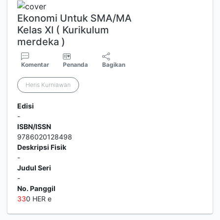
Ekonomi Untuk SMA/MA
Kelas XI ( Kurikulum
merdeka )
Komentar
Penanda
Bagikan
Heris Kurniawan
Edisi
-
ISBN/ISSN
9786020128498
Deskripsi Fisik
-
Judul Seri
-
No. Panggil
3
3
0 HER e