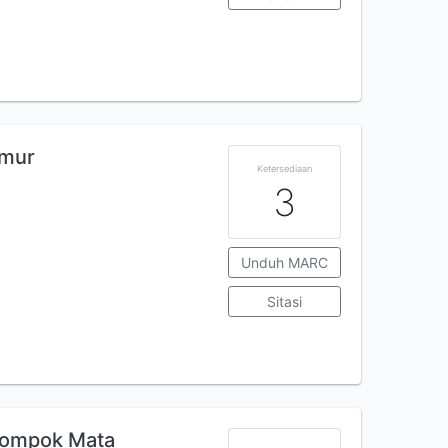
imur
Ketersediaan
3
Unduh MARC
Sitasi
elompok Mata