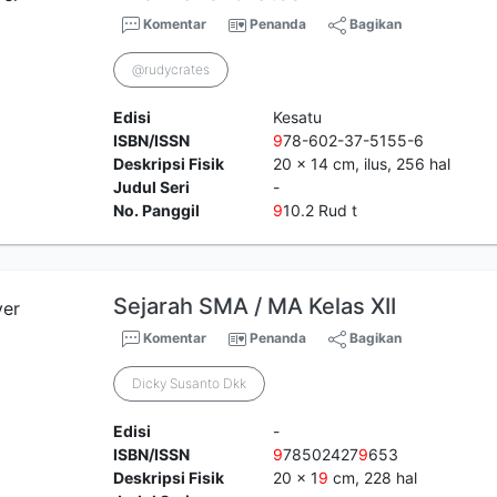
Komentar
Penanda
Bagikan
@rudycrates
Edisi
Kesatu
ISBN/ISSN
9
78-602-37-5155-6
Deskripsi Fisik
20 x 14 cm, ilus, 256 hal
Judul Seri
-
No. Panggil
9
10.2 Rud t
Sejarah SMA / MA Kelas XII
Komentar
Penanda
Bagikan
Dicky Susanto Dkk
Edisi
-
ISBN/ISSN
9
78502427
9
653
Deskripsi Fisik
20 x 1
9
cm, 228 hal