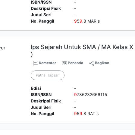
ISBN/ISSN
-
Deskripsi Fisik
-
Judul Seri
-
No. Panggil
9
5
9
.8 MAR s
Ips Sejarah Untuk SMA / MA Kelas X
)
Komentar
Penanda
Bagikan
Ratna Hapsari
Edisi
-
ISBN/ISSN
9
786232666115
Deskripsi Fisik
-
Judul Seri
-
No. Panggil
9
5
9
.8 RAT s