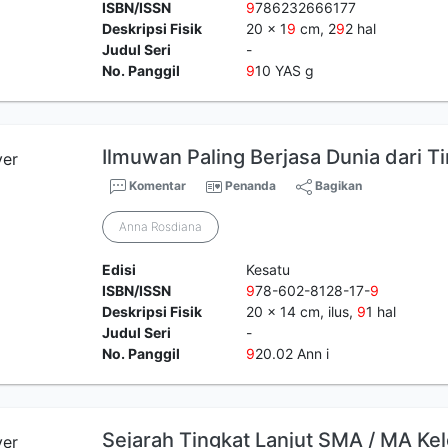
ISBN/ISSN
9
786232666177
Deskripsi Fisik
20 x 1
9
cm, 2
9
2 hal
Judul Seri
-
No. Panggil
9
10 YAS g
Ilmuwan Paling Berjasa Dunia dari T
Komentar
Penanda
Bagikan
Anna Rosdiana
Edisi
Kesatu
ISBN/ISSN
9
78-602-8128-17-
9
Deskripsi Fisik
20 x 14 cm, ilus,
9
1 hal
Judul Seri
-
No. Panggil
9
20.02 Ann i
Sejarah Tingkat Lanjut SMA / MA K