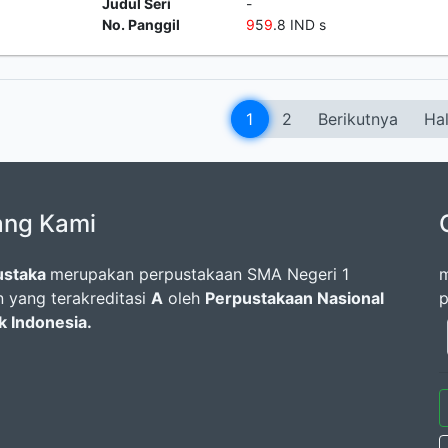
Judul Seri
-
No. Panggil
9
5
9
.8 IND s
1
2
Berikutnya
Hal
ang Kami
ustaka
merupakan perpustakaan SMA Negeri 1
m
 yang terakreditasi
A
oleh
Perpustakaan Nasional
p
k Indonesia.