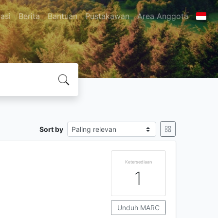
asi
Berita
Bantuan
Pustakawan
Area Anggota
Sort by
Ketersediaan
1
Unduh MARC