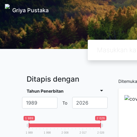
Griya Pustaka
Ditapis dengan
Ditemuk
Tahun Penerbitan
To
1 989
2 026
1 989
1 998
2 008
2 017
2 026