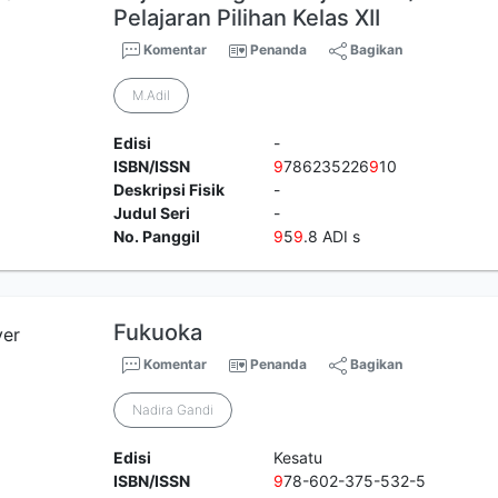
Pelajaran Pilihan Kelas XII
Komentar
Penanda
Bagikan
M.Adil
Edisi
-
ISBN/ISSN
9
786235226
9
10
Deskripsi Fisik
-
Judul Seri
-
No. Panggil
9
5
9
.8 ADI s
Fukuoka
Komentar
Penanda
Bagikan
Nadira Gandi
Edisi
Kesatu
ISBN/ISSN
9
78-602-375-532-5