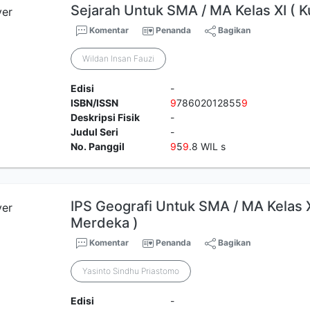
Sejarah Untuk SMA / MA Kelas XI ( 
Komentar
Penanda
Bagikan
Wildan Insan Fauzi
Edisi
-
ISBN/ISSN
9
78602012855
9
Deskripsi Fisik
-
Judul Seri
-
No. Panggil
9
5
9
.8 WIL s
IPS Geografi Untuk SMA / MA Kelas 
Merdeka )
Komentar
Penanda
Bagikan
Yasinto Sindhu Priastomo
Edisi
-