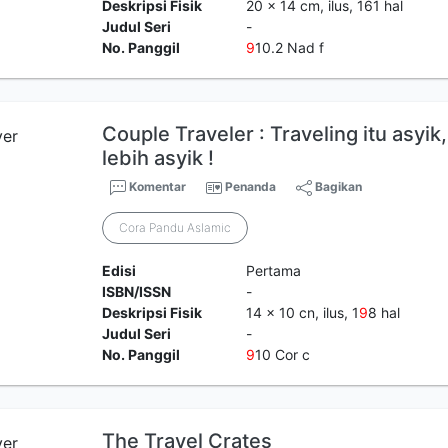
Deskripsi Fisik
20 x 14 cm, ilus, 161 hal
Judul Seri
-
No. Panggil
9
10.2 Nad f
Couple Traveler : Traveling itu asyi
lebih asyik !
Komentar
Penanda
Bagikan
Cora Pandu Aslamic
Edisi
Pertama
ISBN/ISSN
-
Deskripsi Fisik
14 x 10 cn, ilus, 1
9
8 hal
Judul Seri
-
No. Panggil
9
10 Cor c
The Travel Crates