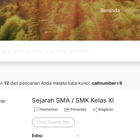
Beranda
Inform
an
12
dari pencarian Anda melalui kata kunci:
callnumber=9
Sejarah SMA / SMK Kelas XI
Komentar
Penanda
Bagikan
Dicky Susanto Dkk
Edisi
-