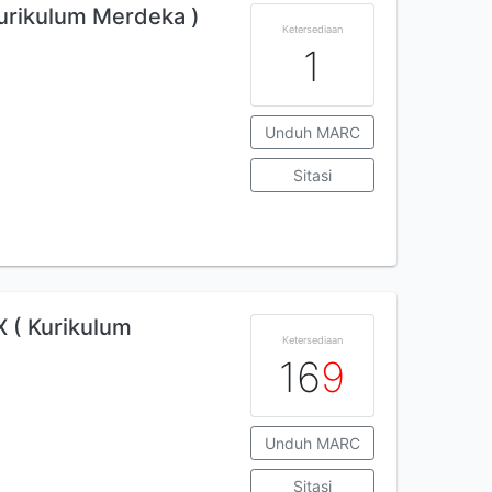
Kurikulum Merdeka )
Ketersediaan
1
Unduh MARC
Sitasi
X ( Kurikulum
Ketersediaan
16
9
Unduh MARC
Sitasi